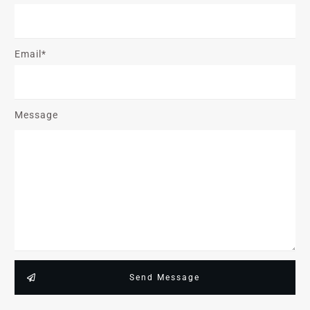
Email*
Message
Send Message