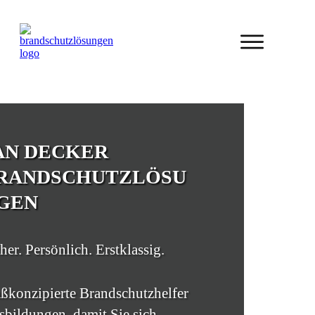
AN DECKER
RANDSCHUTZLÖSU
GEN
her. Persönlich. Erstklassig.
ßkonzipierte Brandschutzhelfer
bildungen, damit Sie sich