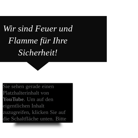
Wir sind Feuer und
Flamme für Ihre
Sicherheit!
Sie sehen gerade einen
Platzhalterinhalt von
YouTube
. Um auf den
eigentlichen Inhalt
zuzugreifen, klicken Sie auf
die Schaltfläche unten. Bitte
beachten Sie, dass dabei Daten
an Drittanbieter weitergegeben
werden.