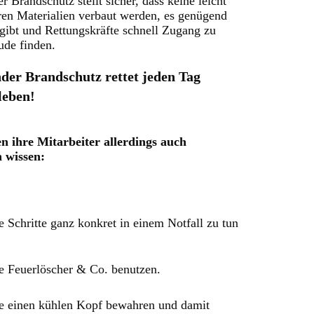
 Brandschutz stellt sicher, dass keine leicht
en Materialien verbaut werden, es genügend
gibt und Rettungskräfte schnell Zugang zu
de finden.
der Brandschutz rettet jeden Tag
eben!
 ihre Mitarbeiter allerdings auch
h wissen:
 Schritte ganz konkret in einem Notfall zu tun
e Feuerlöscher & Co. benutzen.
e einen kühlen Kopf bewahren und damit