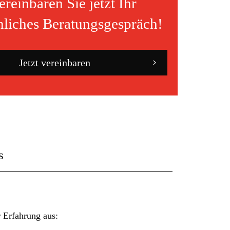
ereinbaren Sie jetzt Ihr
nliches Beratungsgespräch!
Jetzt vereinbaren
s
 Erfahrung aus: