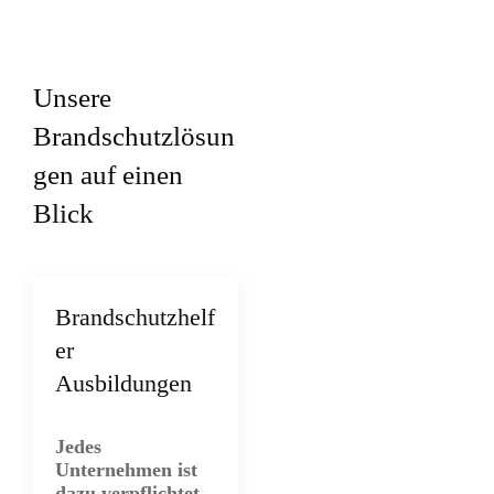
Mehr Informationen
Inhalt entsperren
Erforderlichen Service akzeptieren
Unsere
und Inhalte entsperren
Brandschutzlösun
gen auf einen
Blick
Brandschutzhelf
er
Ausbildungen
Jedes
Unternehmen ist
dazu verpflichtet,